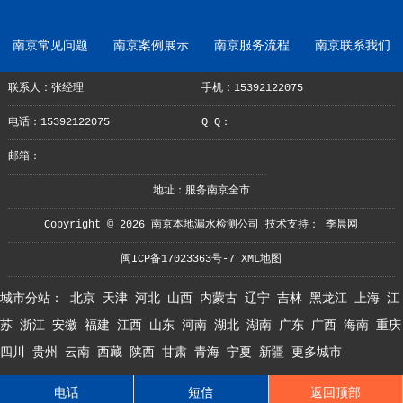
南京常见问题
南京案例展示
南京服务流程
南京联系我们
联系人：张经理
手机：15392122075
电话：15392122075
Q Q：
邮箱：
地址：服务南京全市
Copyright © 2026 南京本地漏水检测公司 技术支持：
季晨网
闽ICP备17023363号-7
XML地图
城市分站：
北京
天津
河北
山西
内蒙古
辽宁
吉林
黑龙江
上海
江
苏
浙江
安徽
福建
江西
山东
河南
湖北
湖南
广东
广西
海南
重庆
四川
贵州
云南
西藏
陕西
甘肃
青海
宁夏
新疆
更多城市
电话
短信
返回顶部