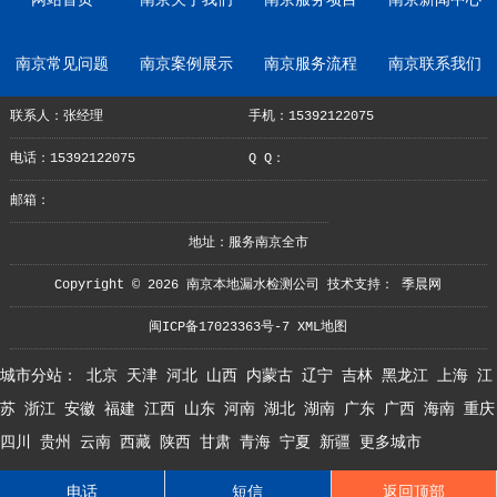
网站首页
南京关于我们
南京服务项目
南京新闻中心
南京常见问题
南京案例展示
南京服务流程
南京联系我们
联系人：张经理
手机：15392122075
电话：15392122075
Q Q：
邮箱：
地址：服务南京全市
Copyright © 2026 南京本地漏水检测公司 技术支持：
季晨网
闽ICP备17023363号-7
XML地图
城市分站：
北京
天津
河北
山西
内蒙古
辽宁
吉林
黑龙江
上海
江
苏
浙江
安徽
福建
江西
山东
河南
湖北
湖南
广东
广西
海南
重庆
四川
贵州
云南
西藏
陕西
甘肃
青海
宁夏
新疆
更多城市
电话
短信
返回顶部