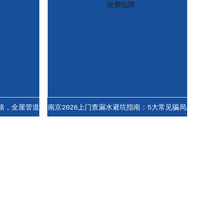
屋管道
南京2026上门查漏水避坑指南：5大常见骗局及
南京2026
收费陷阱