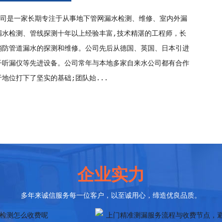
水维修质保服务价格，不同质
南京2026别墅/大户型漏水检测价格，全
司是一家长期专注于从事地下管网漏水检测、维修、室内外漏
期限收费参考
排查收费标准
漏水检测、管线探测十年以上经验丰富,技术精湛的工程师，长
消防管道漏水的探测和维修。公司先后从德国、英国、日本引进
子听漏仪等先进设备。公司常年与本地多家自来水公司都有合作
地位打下了坚实的基础;团队始...
企业实力
多年来诚信服务每一位客户，以至诚用心，缔造优良品质。