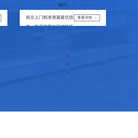
南京卫生间
南京上门精准测漏避坑指
钱
查看详情 →
南：常见骗局与应对技巧