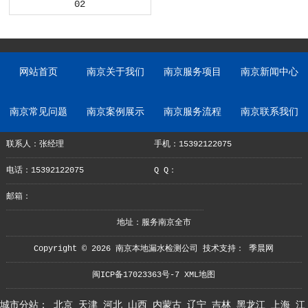
02
网站首页
南京关于我们
南京服务项目
南京新闻中心
南京常见问题
南京案例展示
南京服务流程
南京联系我们
联系人：张经理
手机：15392122075
电话：15392122075
Q Q：
邮箱：
地址：服务南京全市
Copyright © 2026 南京本地漏水检测公司 技术支持：
季晨网
闽ICP备17023363号-7
XML地图
城市分站：
北京
天津
河北
山西
内蒙古
辽宁
吉林
黑龙江
上海
江