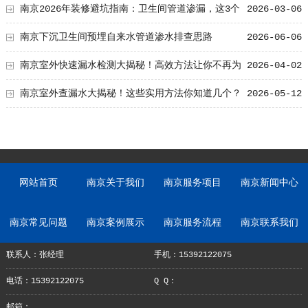
位，解决漏水难题
南京2026年装修避坑指南：卫生间管道渗漏，这3个
2026-03-06
关键点你检查了吗？
南京下沉卫生间预埋自来水管道渗水排查思路
2026-06-06
南京室外快速漏水检测大揭秘！高效方法让你不再为
2026-04-02
漏水难题发愁
南京室外查漏水大揭秘！这些实用方法你知道几个？
2026-05-12
网站首页
南京关于我们
南京服务项目
南京新闻中心
南京常见问题
南京案例展示
南京服务流程
南京联系我们
联系人：张经理
手机：15392122075
电话：15392122075
Q Q：
邮箱：