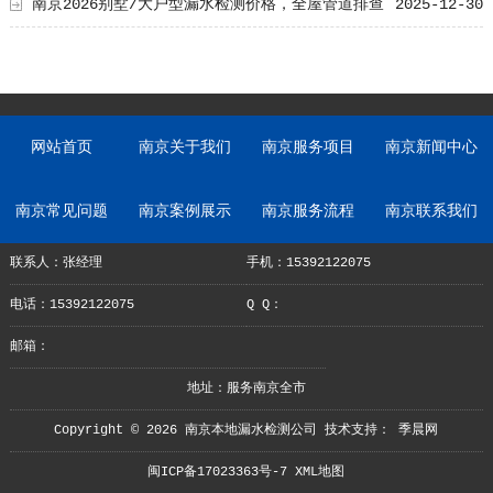
差异
南京2026别墅/大户型漏水检测价格，全屋管道排查
2025-12-30
收费标准
网站首页
南京关于我们
南京服务项目
南京新闻中心
南京常见问题
南京案例展示
南京服务流程
南京联系我们
联系人：张经理
手机：15392122075
电话：15392122075
Q Q：
邮箱：
地址：服务南京全市
Copyright © 2026 南京本地漏水检测公司 技术支持：
季晨网
闽ICP备17023363号-7
XML地图